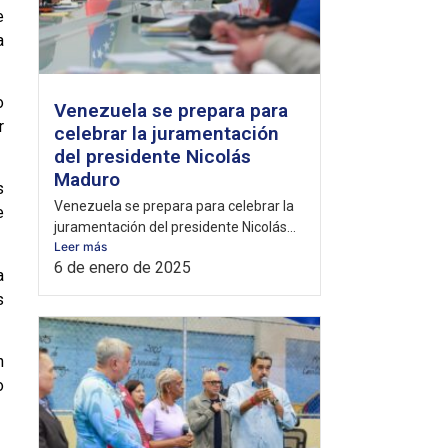
e
a
o
Venezuela se prepara para
r
celebrar la juramentación
del presidente Nicolás
Maduro
s
Venezuela se prepara para celebrar la
e
juramentación del presidente Nicolás...
Leer más
6 de enero de 2025
a
s
n
o