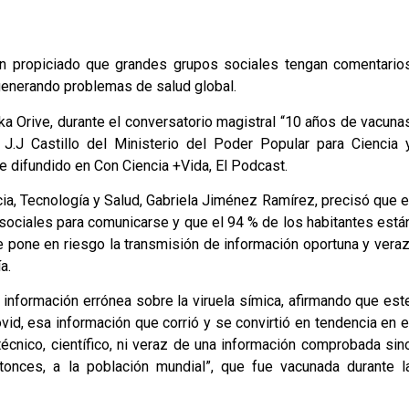
an propiciado que grandes grupos sociales tengan comentario
 generando problemas de salud global.
rka Orive, durante el conversatorio magistral “10 años de vacuna
 J.J Castillo del Ministerio del Poder Popular para Ciencia 
e difundido en Con Ciencia +Vida, El Podcast.
cia, Tecnología y Salud, Gabriela Jiménez Ramírez, precisó que e
sociales para comunicarse y que el 94 % de los habitantes está
e pone en riesgo la transmisión de información oportuna y veraz
a.
información errónea sobre la viruela símica, afirmando que est
vid, esa información que corrió y se convirtió en tendencia en e
técnico, científico, ni veraz de una información comprobada sin
onces, a la población mundial”, que fue vacunada durante l