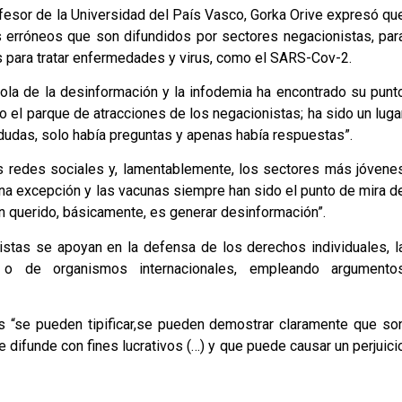
rofesor de la Universidad del País Vasco, Gorka Orive expresó qu
 erróneos que son difundidos por sectores negacionistas, par
 para tratar enfermedades y virus, como el SARS-Cov-2.
a ola de la desinformación y la infodemia ha encontrado su punt
o el parque de atracciones de los negacionistas; ha sido un luga
dudas, solo había preguntas y apenas había respuestas”.
as redes sociales y, lamentablemente, los sectores más jóvene
una excepción y las vacunas siempre han sido el punto de mira d
n querido, básicamente, es generar desinformación”.
stas se apoyan en la defensa de los derechos individuales, l
s o de organismos internacionales, empleando argumento
s “se pueden tipificar,se pueden demostrar claramente que so
 difunde con fines lucrativos (…) y que puede causar un perjuici