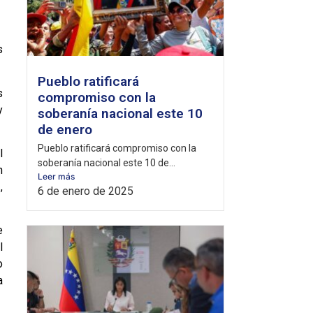
s
Pueblo ratificará
s
compromiso con la
y
soberanía nacional este 10
de enero
Pueblo ratificará compromiso con la
l
soberanía nacional este 10 de...
n
Leer más
,
6 de enero de 2025
e
l
o
a