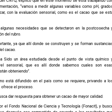
a del CNTQ, explicó que en este momento se está trabajando co
rmentación, “vamos a medir algunas variables como pH, grado
car, con la evaluación sensorial, como es el cacao que se est
 algunas necesidades que se detectaron en la postcosecha 
n del rubro.
tante, ya que allí donde se construyen y se forman sustancia
el cacao.
a Sido un área estudiada desde el punto de vista químico 
nivel sensorial, que es allí donde sabemos cuales son esa
stán obteniendo”.
o está difundido en el país como se requiere, privando a lo
 ofrece el proceso.
sca dar respuesta para obtener un cacao de mayor calidad.
or el Fondo Nacional de Ciencia y Tecnología (Fonacit), y busc