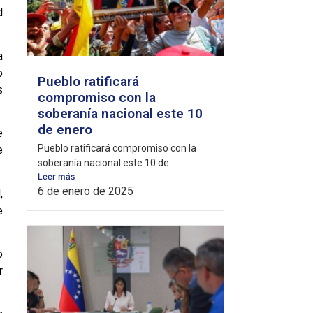
d
a
o
Pueblo ratificará
s
compromiso con la
soberanía nacional este 10
de enero
e
Pueblo ratificará compromiso con la
e
soberanía nacional este 10 de...
Leer más
6 de enero de 2025
,
e
o
r