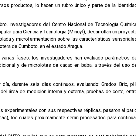
sos productos, lo hacen un rubro único y parte de la identida
ubro, investigadores del Centro Nacional de Tecnología Químic
pular para Ciencia y Tecnología (Mincyt), desarrollan un proyect
lada y microfermentación sobre las características sensoriale
caotera de Cumboto, en el estado Aragua.
e varias fases, los investigadores han evaluado parámetros d
dicional y de microlotes de cacao en baba, a través del uso d
ía, durante seis días continuos, evaluando: Grados Brix, pH
el área de medición interna y externa, pruebas de corte, entr
 experimentales con sus respectivas réplicas, pasaron al pati
nas), los cuales próximamente serán procesados para continua