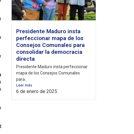
e
e
Presidente Maduro insta
o
perfeccionar mapa de los
Consejos Comunales para
consolidar la democracia
y
directa
Presidente Maduro insta perfeccionar
mapa de los Consejos Comunales
a
para...
s
Leer más
s
6 de enero de 2025
e
d