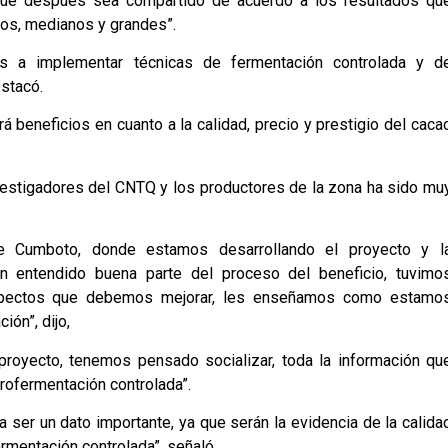
 que después sea compartido de acuerdo a los resultados qu
os, medianos y grandes”.
s a implementar técnicas de fermentación controlada y d
stacó.
 beneficios en cuanto a la calidad, precio y prestigio del caca
investigadores del CNTQ y los productores de la zona ha sido mu
 Cumboto, donde estamos desarrollando el proyecto y l
n entendido buena parte del proceso del beneficio, tuvimo
aspectos que debemos mejorar, les enseñamos como estamo
ón”, dijo,
proyecto, tenemos pensado socializar, toda la información qu
rofermentación controlada”.
 ser un dato importante, ya que serán la evidencia de la calida
mentación controlada”, señaló.