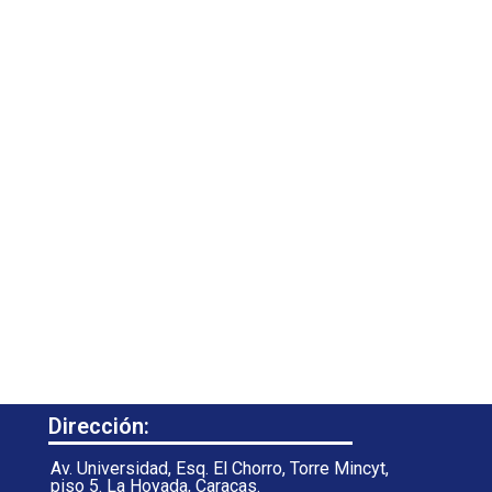
Dirección:
Av. Universidad, Esq. El Chorro, Torre Mincyt,
piso 5. La Hoyada, Caracas.