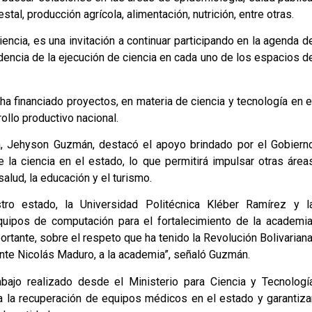
tal, producción agrícola, alimentación, nutrición, entre otras.
iencia, es una invitación a continuar participando en la agenda d
dencia de la ejecución de ciencia en cada uno de los espacios d
ha financiado proyectos, en materia de ciencia y tecnología en e
ollo productivo nacional.
a, Jehyson Guzmán, destacó el apoyo brindado por el Gobiern
 la ciencia en el estado, lo que permitirá impulsar otras área
salud, la educación y el turismo.
tro estado, la Universidad Politécnica Kléber Ramírez y l
uipos de computación para el fortalecimiento de la academia
tante, sobre el respeto que ha tenido la Revolución Bolivariana
te Nicolás Maduro, a la academia”, señaló Guzmán.
abajo realizado desde el Ministerio para Ciencia y Tecnologí
ra la recuperación de equipos médicos en el estado y garantiza