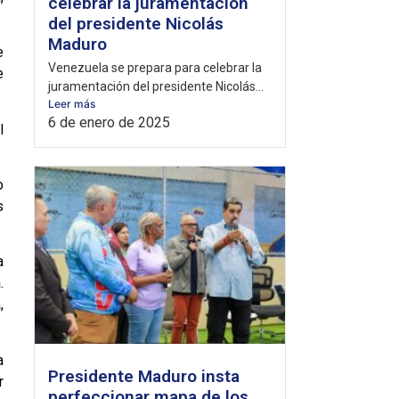
celebrar la juramentación
del presidente Nicolás
Maduro
e
Venezuela se prepara para celebrar la
e
juramentación del presidente Nicolás...
Leer más
6 de enero de 2025
l
o
s
a
.
,
a
Presidente Maduro insta
r
perfeccionar mapa de los