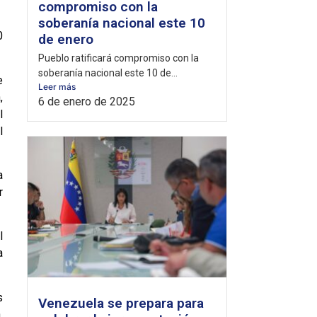
compromiso con la
soberanía nacional este 10
0
de enero
Pueblo ratificará compromiso con la
soberanía nacional este 10 de...
e
Leer más
,
6 de enero de 2025
l
l
a
r
l
a
s
Venezuela se prepara para
,