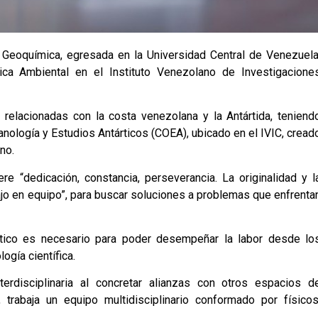
 Geoquímica, egresada en la Universidad Central de Venezuela
ca Ambiental en el Instituto Venezolano de Investigacione
ón relacionadas con la costa venezolana y la Antártida, teniend
ología y Estudios Antárticos (COEA), ubicado en el IVIC, cread
no.
re “dedicación, constancia, perseverancia. La originalidad y l
jo en equipo”, para buscar soluciones a problemas que enfrenta
ítico es necesario para poder desempeñar la labor desde lo
ogía científica.
rdisciplinaria al concretar alianzas con otros espacios d
 trabaja un equipo multidisciplinario conformado por físicos