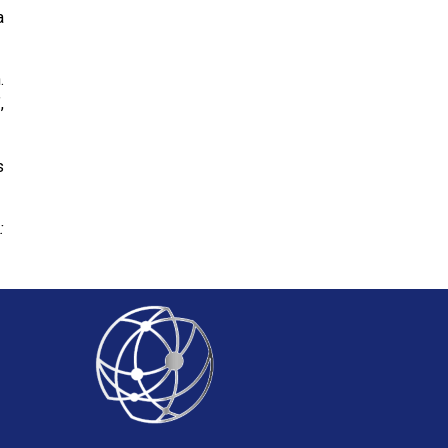
a
.
,
s
: