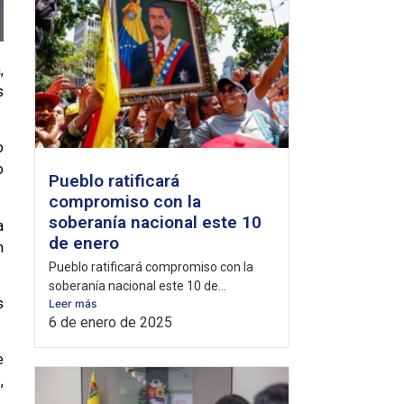
,
s
o
o
Pueblo ratificará
compromiso con la
soberanía nacional este 10
a
de enero
n
Pueblo ratificará compromiso con la
soberanía nacional este 10 de...
s
Leer más
6 de enero de 2025
e
,