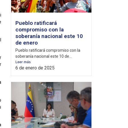
i
e
Pueblo ratificará
compromiso con la
soberanía nacional este 10
l
de enero
Pueblo ratificará compromiso con la
soberanía nacional este 10 de...
r
Leer más
r
6 de enero de 2025
a
o
s
a