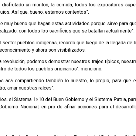
n disfrutado un montón, la comida, todos los expositores súpe
ios. Así que, bueno, estamos contentos”.
ce muy bueno que hagan estas actividades porque sirve para qu
alizado, con todos los sacrificios que se batallan actualmente”.
l sector pueblos indígenas, recordó que luego de la llegada de l
reconocimiento y ahora son visibilizados.
la revolución, podemos demostrar nuestros trajes típicos, nuestr
tro de todos los pueblos originarios”, mencionó.
s acá compartiendo también lo nuestro, lo propio, para que e
ro, amar nuestras raíces”.
ios, el Sistema 1×10 del Buen Gobierno y el Sistema Patria, par
obierno Nacional, en pro de afinar acciones para el desarroll