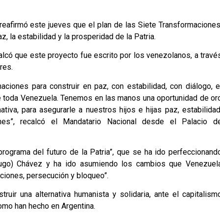
 reafirmó este jueves que el plan de las Siete Transformaciones
, la estabilidad y la prosperidad de la Patria.
calcó que este proyecto fue escrito por los venezolanos, a travé
res.
aciones para construir en paz, con estabilidad, con diálogo, e
o de toda Venezuela. Tenemos en las manos una oportunidad de or
tiva, para asegurarle a nuestros hijos e hijas paz, estabilidad
ones”, recalcó el Mandatario Nacional desde el Palacio d
“programa del futuro de la Patria”, que se ha ido perfeccionand
(Hugo) Chávez y ha ido asumiendo los cambios que Venezuel
ciones, persecución y bloqueo”.
ruir una alternativa humanista y solidaria, ante el capitalism
omo han hecho en Argentina.