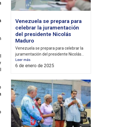
a
Venezuela se prepara para
a
celebrar la juramentación
del presidente Nicolás
n
Maduro
Venezuela se prepara para celebrar la
juramentación del presidente Nicolás...
l
Leer más
y
6 de enero de 2025
l
e
a
o