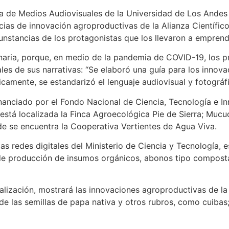
a de Medios Audiovisuales de la Universidad de Los Andes 
ncias de innovación agroproductivas de la Alianza Científi
unstancias de los protagonistas que los llevaron a emprender
naria, porque, en medio de la pandemia de COVID-19, los p
ales de sus narrativas: “Se elaboró una guía para los inno
icamente, se estandarizó el lenguaje audiovisual y fotográfi
inanciado por el Fondo Nacional de Ciencia, Tecnología e In
está localizada la Finca Agroecológica Pie de Sierra; Mucu
e se encuentra la Cooperativa Vertientes de Agua Viva.
 las redes digitales del Ministerio de Ciencia y Tecnología,
 de producción de insumos orgánicos, abonos tipo compost
lización, mostrará las innovaciones agroproductivas de la
e las semillas de papa nativa y otros rubros, como cuibas;