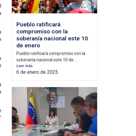
l
o
Pueblo ratificará
compromiso con la
n
soberanía nacional este 10
e
de enero
Pueblo ratificará compromiso con la
e
soberanía nacional este 10 de...
r
Leer más
6 de enero de 2025
s
o
y
T