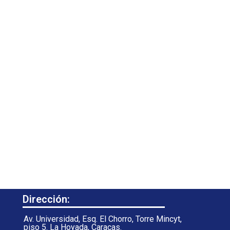
Dirección:
Av. Universidad, Esq. El Chorro, Torre Mincyt,
piso 5. La Hoyada, Caracas.